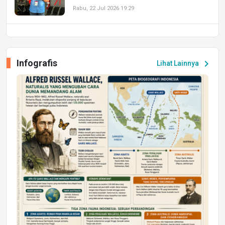
Rabu, 22 Jul 2026 19:29
DAERAH
UPA PERKASA Universitas Mulawarman
Laksanakan Job Fair Batch II, Hadirkan
Infografis
chevron_right
Lihat Lainnya
Peluang Kerja dan Magang
Jumat, 17 Jul 2026 22:30
DAERAH
Astra Motor Kalimantan Timur 2 Dukung
Mahasiswa Samarinda dalam Astra
Honda SDGs Future Leaders 2026
Jumat, 10 Jul 2026 19:01