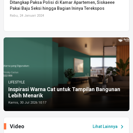
Ditangkap Paksa Polisi di Kamar Apartemen, Siskaeee
Pakai Baju Seksi hingga Bagian Ininya Terekspos
Rabu, 24 Januari 2024
LIFESTYLE
Inspirasi Warna Cat untuk Tampilan Bangunan
Lebih Menarik
Kamis, 30 Jul 2026 10:17
Video
chevron_right
Lihat Lainnya