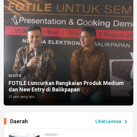
BERITA
FOTILE Luncurkan Rangkaian Produk Medium
dan New Entry di Balikpapan
21 jam yang lalu
Daerah
chevron_right
Lihat Lainnya
DAERAH