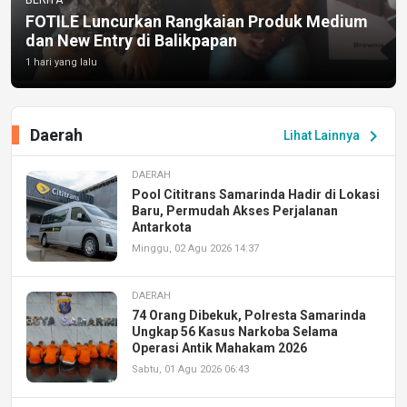
FOTILE Luncurkan Rangkaian Produk Medium
dan New Entry di Balikpapan
1 hari yang lalu
Daerah
chevron_right
Lihat Lainnya
DAERAH
Pool Cititrans Samarinda Hadir di Lokasi
Baru, Permudah Akses Perjalanan
Antarkota
Minggu, 02 Agu 2026 14:37
DAERAH
74 Orang Dibekuk, Polresta Samarinda
Ungkap 56 Kasus Narkoba Selama
Operasi Antik Mahakam 2026
Sabtu, 01 Agu 2026 06:43