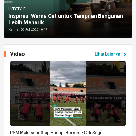
LIFESTYLE
Inspirasi Warna Cat untuk Tampilan Bangunan
Lebih Menarik
Kamis, 30 Jul 2026 10:17
Video
chevron_right
Lihat Lainnya
PSM Makassar Siap Hadapi Borneo FC di Segiri