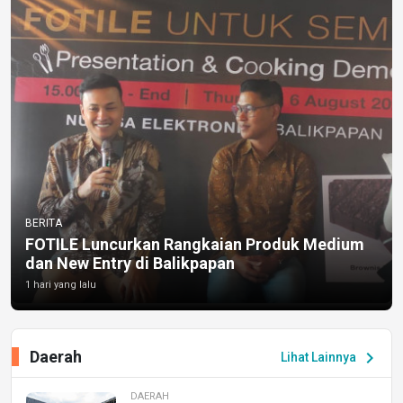
BERITA
FOTILE Luncurkan Rangkaian Produk Medium
dan New Entry di Balikpapan
1 hari yang lalu
Daerah
chevron_right
Lihat Lainnya
DAERAH