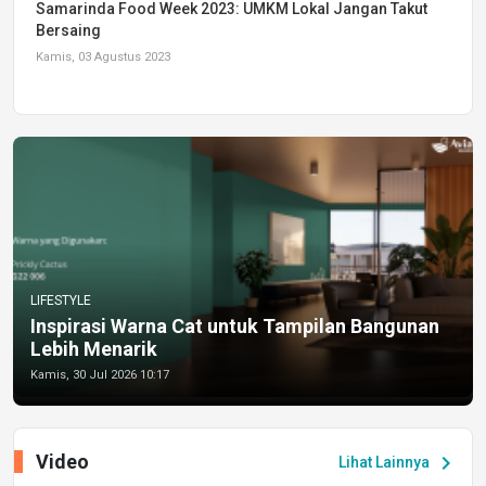
Samarinda Food Week 2023: UMKM Lokal Jangan Takut
Bersaing
Kamis, 03 Agustus 2023
LIFESTYLE
Inspirasi Warna Cat untuk Tampilan Bangunan
Lebih Menarik
Kamis, 30 Jul 2026 10:17
Video
chevron_right
Lihat Lainnya