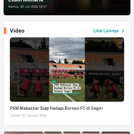
Kamis, 30 Jul 2026 10:17
Video
chevron_right
Lihat Lainnya
PSM Makassar Siap Hadapi Borneo FC di Segiri
Jumat, 02 Januari 2026