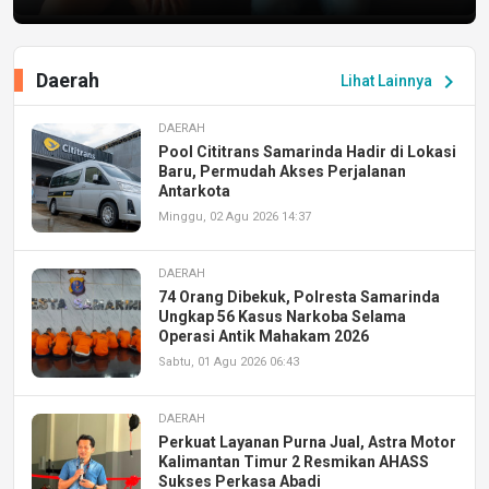
Daerah
chevron_right
Lihat Lainnya
DAERAH
Pool Cititrans Samarinda Hadir di Lokasi
Baru, Permudah Akses Perjalanan
Antarkota
Minggu, 02 Agu 2026 14:37
DAERAH
74 Orang Dibekuk, Polresta Samarinda
Ungkap 56 Kasus Narkoba Selama
Operasi Antik Mahakam 2026
Sabtu, 01 Agu 2026 06:43
DAERAH
Perkuat Layanan Purna Jual, Astra Motor
Kalimantan Timur 2 Resmikan AHASS
Sukses Perkasa Abadi