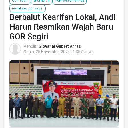
GOR Segiri
andi harun
Pemkot Samarinda
revitalisasi gor segiri
Berbalut Kearifan Lokal, Andi
Harun Resmikan Wajah Baru
GOR Segiri
Penulis:
Giovanni Gilbert Anras
Senin, 25 November 2024 | 1.357 views