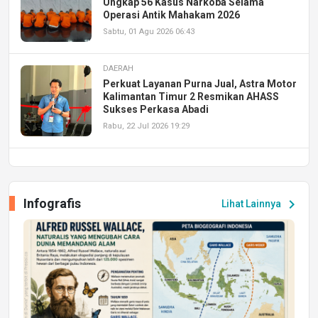
Ungkap 56 Kasus Narkoba Selama
Operasi Antik Mahakam 2026
Sabtu, 01 Agu 2026 06:43
DAERAH
Perkuat Layanan Purna Jual, Astra Motor
Kalimantan Timur 2 Resmikan AHASS
Sukses Perkasa Abadi
Rabu, 22 Jul 2026 19:29
DAERAH
UPA PERKASA Universitas Mulawarman
Laksanakan Job Fair Batch II, Hadirkan
Infografis
chevron_right
Lihat Lainnya
Peluang Kerja dan Magang
Jumat, 17 Jul 2026 22:30
DAERAH
Astra Motor Kalimantan Timur 2 Dukung
Mahasiswa Samarinda dalam Astra
Honda SDGs Future Leaders 2026
Jumat, 10 Jul 2026 19:01