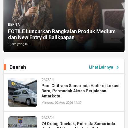
BERITA
FOTILE Luncurkan Rangkaian Produk Medium
dan New Entry di Balikpapan
1 jam yang lalu
Daerah
chevron_right
Lihat Lainnya
DAERAH
Pool Cititrans Samarinda Hadir di Lokasi
Baru, Permudah Akses Perjalanan
Antarkota
Minggu, 02 Agu 2026 14:37
DAERAH
74 Orang Dibekuk, Polresta Samarinda