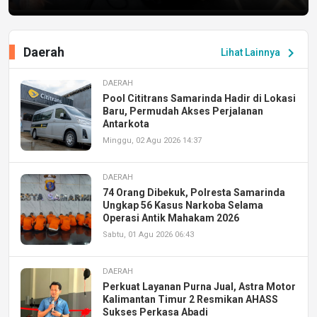
Daerah
chevron_right
Lihat Lainnya
DAERAH
Pool Cititrans Samarinda Hadir di Lokasi
Baru, Permudah Akses Perjalanan
Antarkota
Minggu, 02 Agu 2026 14:37
DAERAH
74 Orang Dibekuk, Polresta Samarinda
Ungkap 56 Kasus Narkoba Selama
Operasi Antik Mahakam 2026
Sabtu, 01 Agu 2026 06:43
DAERAH
Perkuat Layanan Purna Jual, Astra Motor
Kalimantan Timur 2 Resmikan AHASS
Sukses Perkasa Abadi