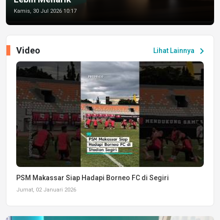
Kamis, 30 Jul 2026 10:17
Video
chevron_right
Lihat Lainnya
PSM Makassar Siap Hadapi Borneo FC di Segiri
Jumat, 02 Januari 2026