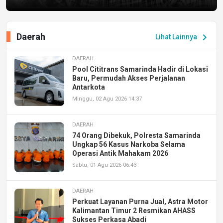
Daerah
chevron_right
Lihat Lainnya
DAERAH
Pool Cititrans Samarinda Hadir di Lokasi
Baru, Permudah Akses Perjalanan
Antarkota
Minggu, 02 Agu 2026 14:37
DAERAH
74 Orang Dibekuk, Polresta Samarinda
Ungkap 56 Kasus Narkoba Selama
Operasi Antik Mahakam 2026
Sabtu, 01 Agu 2026 06:43
DAERAH
Perkuat Layanan Purna Jual, Astra Motor
Kalimantan Timur 2 Resmikan AHASS
Sukses Perkasa Abadi