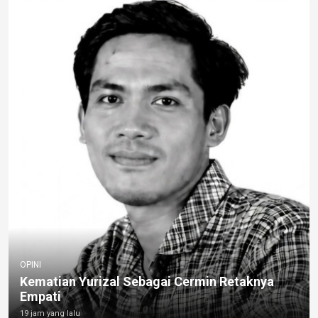
OPINI
Kematian Yurizal Sebagai Cermin Retaknya
Empati
19 jam yang lalu