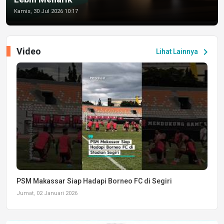
Kamis, 30 Jul 2026 10:17
Video
chevron_right
Lihat Lainnya
PSM Makassar Siap Hadapi Borneo FC di Segiri
Jumat, 02 Januari 2026