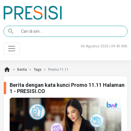
search
06 Agustus 2026 | 09:40 WIB
home
Berita
Tags
Promo 11.11
Berita dengan kata kunci Promo 11.11 Halaman
1 - PRESISI.CO