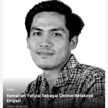
OPINI
Kematian Yurizal Sebagai Cermin Retaknya
Empati
19 jam yang lalu