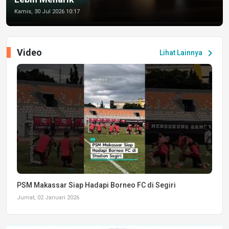
Kamis, 30 Jul 2026 10:17
Video
chevron_right
Lihat Lainnya
PSM Makassar Siap Hadapi Borneo FC di Segiri
Jumat, 02 Januari 2026