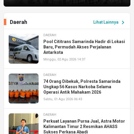
Daerah
chevron_right
Lihat Lainnya
DAERAH
Pool Cititrans Samarinda Hadir di Lokasi
Baru, Permudah Akses Perjalanan
Antarkota
Minggu, 02 Agu 2026 14:37
DAERAH
74 Orang Dibekuk, Polresta Samarinda
Ungkap 56 Kasus Narkoba Selama
Operasi Antik Mahakam 2026
Sabtu, 01 Agu 2026 06:43
DAERAH
Perkuat Layanan Purna Jual, Astra Motor
Kalimantan Timur 2 Resmikan AHASS
Sukses Perkasa Abadi