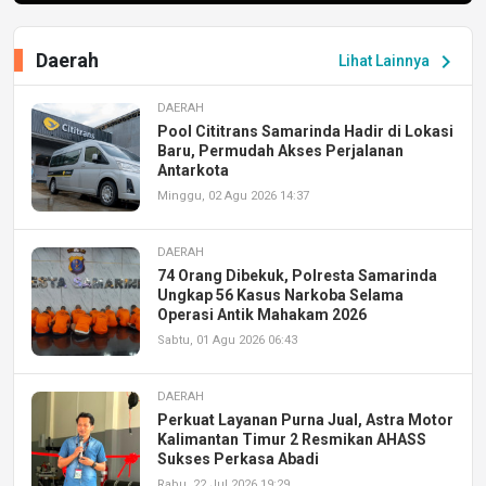
Daerah
chevron_right
Lihat Lainnya
DAERAH
Pool Cititrans Samarinda Hadir di Lokasi
Baru, Permudah Akses Perjalanan
Antarkota
Minggu, 02 Agu 2026 14:37
DAERAH
74 Orang Dibekuk, Polresta Samarinda
Ungkap 56 Kasus Narkoba Selama
Operasi Antik Mahakam 2026
Sabtu, 01 Agu 2026 06:43
DAERAH
Perkuat Layanan Purna Jual, Astra Motor
Kalimantan Timur 2 Resmikan AHASS
Sukses Perkasa Abadi
Rabu, 22 Jul 2026 19:29