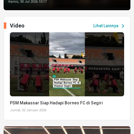
Kamis, 30 Jul 2026 10:17
Video
chevron_right
Lihat Lainnya
PSM Makassar Siap Hadapi Borneo FC di Segiri
Jumat, 02 Januari 2026