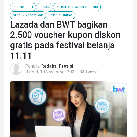
Promo 11.11
Lazada
PT Bahtera Wahana Tritata
produk kecantikan
Belanja Online
Lazada dan BWT bagikan
2.500 voucher kupon diskon
gratis pada festival belanja
11.11
Penulis:
Redaksi Presisi
Jumat, 10 November 2023 | 838 views