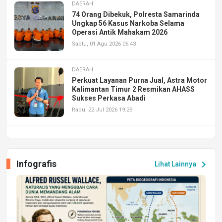
DAERAH
74 Orang Dibekuk, Polresta Samarinda
Ungkap 56 Kasus Narkoba Selama
Operasi Antik Mahakam 2026
Sabtu, 01 Agu 2026 06:43
DAERAH
Perkuat Layanan Purna Jual, Astra Motor
Kalimantan Timur 2 Resmikan AHASS
Sukses Perkasa Abadi
Rabu, 22 Jul 2026 19:29
DAERAH
UPA PERKASA Universitas Mulawarman
Laksanakan Job Fair Batch II, Hadirkan
Infografis
chevron_right
Lihat Lainnya
Peluang Kerja dan Magang
Jumat, 17 Jul 2026 22:30
DAERAH
Astra Motor Kalimantan Timur 2 Dukung
Mahasiswa Samarinda dalam Astra