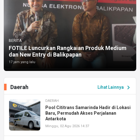
BERITA
FOTILE Luncurkan Rangkaian Produk Medium
dan New Entry di Balikpapan
17 jam yang lalu
Daerah
chevron_right
Lihat Lainnya
DAERAH
Pool Cititrans Samarinda Hadir di Lokasi
Baru, Permudah Akses Perjalanan
Antarkota
Minggu, 02 Agu 2026 14:37