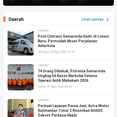
Daerah
chevron_right
Lihat Lainnya
DAERAH
Pool Cititrans Samarinda Hadir di Lokasi
Baru, Permudah Akses Perjalanan
Antarkota
Minggu, 02 Agu 2026 14:37
DAERAH
74 Orang Dibekuk, Polresta Samarinda
Ungkap 56 Kasus Narkoba Selama
Operasi Antik Mahakam 2026
Sabtu, 01 Agu 2026 06:43
DAERAH
Perkuat Layanan Purna Jual, Astra Motor
Kalimantan Timur 2 Resmikan AHASS
Sukses Perkasa Abadi