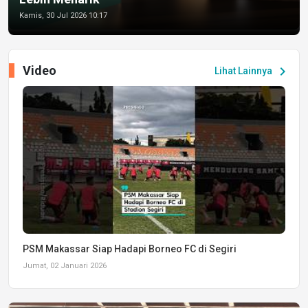
Kamis, 30 Jul 2026 10:17
Video
chevron_right
Lihat Lainnya
PSM Makassar Siap Hadapi Borneo FC di Segiri
Jumat, 02 Januari 2026