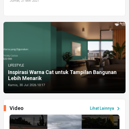
Jumat, 21 Mei 2021
LIFESTYLE
Inspirasi Warna Cat untuk Tampilan Bangunan
Lebih Menarik
Kamis, 30 Jul 2026 10:17
Video
chevron_right
Lihat Lainnya