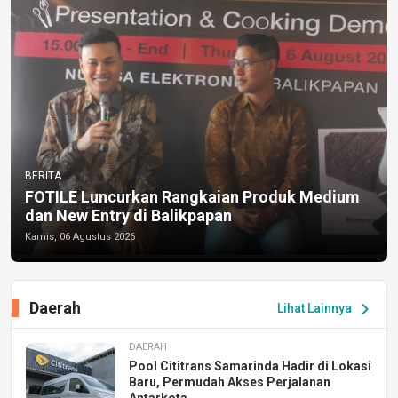
BERITA
FOTILE Luncurkan Rangkaian Produk Medium
dan New Entry di Balikpapan
Kamis, 06 Agustus 2026
Daerah
chevron_right
Lihat Lainnya
DAERAH
Pool Cititrans Samarinda Hadir di Lokasi
Baru, Permudah Akses Perjalanan
Antarkota