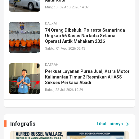
Minggu, 02 Agu 2026 14:37
DAERAH
74 Orang Dibekuk, Polresta Samarinda
Ungkap 56 Kasus Narkoba Selama
Operasi Antik Mahakam 2026
Sabtu, 01 Agu 2026 06:43
DAERAH
Perkuat Layanan Purna Jual, Astra Motor
Kalimantan Timur 2 Resmikan AHASS
Sukses Perkasa Abadi
Rabu, 22 Jul 2026 19:29
DAERAH
UPA PERKASA Universitas Mulawarman
Laksanakan Job Fair Batch II, Hadirkan
Infografis
chevron_right
Lihat Lainnya
Peluang Kerja dan Magang
Jumat, 17 Jul 2026 22:30