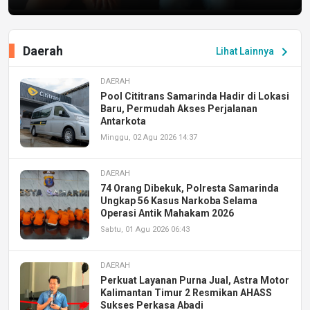
Daerah
chevron_right
Lihat Lainnya
DAERAH
Pool Cititrans Samarinda Hadir di Lokasi
Baru, Permudah Akses Perjalanan
Antarkota
Minggu, 02 Agu 2026 14:37
DAERAH
74 Orang Dibekuk, Polresta Samarinda
Ungkap 56 Kasus Narkoba Selama
Operasi Antik Mahakam 2026
Sabtu, 01 Agu 2026 06:43
DAERAH
Perkuat Layanan Purna Jual, Astra Motor
Kalimantan Timur 2 Resmikan AHASS
Sukses Perkasa Abadi