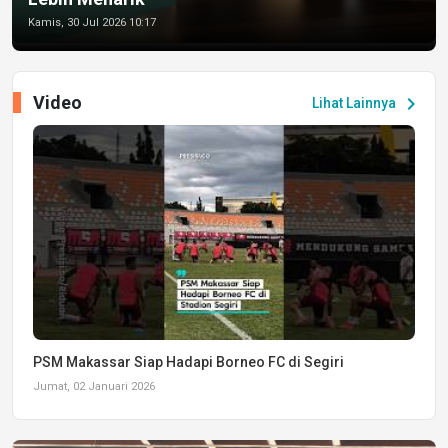
Kamis, 30 Jul 2026 10:17
Video
chevron_right
Lihat Lainnya
PSM Makassar Siap Hadapi Borneo FC di Segiri
Jumat, 02 Januari 2026