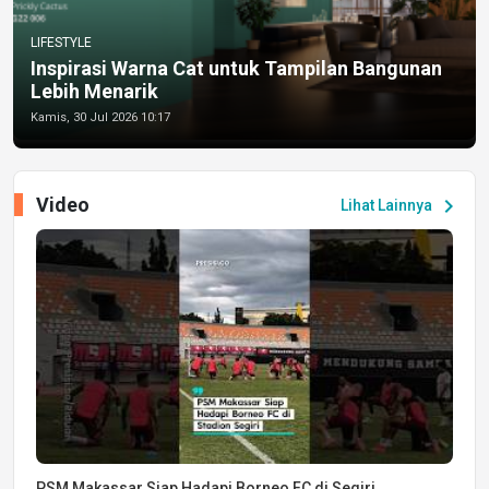
LIFESTYLE
Inspirasi Warna Cat untuk Tampilan Bangunan
Lebih Menarik
Kamis, 30 Jul 2026 10:17
Video
chevron_right
Lihat Lainnya
PSM Makassar Siap Hadapi Borneo FC di Segiri