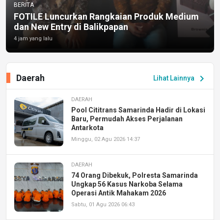
BERITA
FOTILE Luncurkan Rangkaian Produk Medium
dan New Entry di Balikpapan
4 jam yang lalu
Daerah
chevron_right
Lihat Lainnya
DAERAH
Pool Cititrans Samarinda Hadir di Lokasi
Baru, Permudah Akses Perjalanan
Antarkota
Minggu, 02 Agu 2026 14:37
DAERAH
74 Orang Dibekuk, Polresta Samarinda
Ungkap 56 Kasus Narkoba Selama
Operasi Antik Mahakam 2026
Sabtu, 01 Agu 2026 06:43