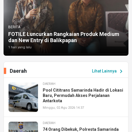
BERITA
FOTILE Luncurkan Rangkaian Produk Medium
dan New Entry di Balikpapan
1 hari yang lalu
Daerah
chevron_right
Lihat Lainnya
DAERAH
Pool Cititrans Samarinda Hadir di Lokasi
Baru, Permudah Akses Perjalanan
Antarkota
Minggu, 02 Agu 2026 14:37
DAERAH
74 Orang Dibekuk, Polresta Samarinda