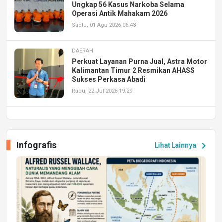
Ungkap 56 Kasus Narkoba Selama
Operasi Antik Mahakam 2026
Sabtu, 01 Agu 2026 06:43
DAERAH
Perkuat Layanan Purna Jual, Astra Motor
Kalimantan Timur 2 Resmikan AHASS
Sukses Perkasa Abadi
Rabu, 22 Jul 2026 19:29
DAERAH
UPA PERKASA Universitas Mulawarman
Laksanakan Job Fair Batch II, Hadirkan
Infografis
chevron_right
Lihat Lainnya
Peluang Kerja dan Magang
Jumat, 17 Jul 2026 22:30
DAERAH
Astra Motor Kalimantan Timur 2 Dukung
Mahasiswa Samarinda dalam Astra
Honda SDGs Future Leaders 2026