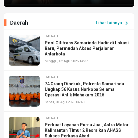
Daerah
chevron_right
Lihat Lainnya
DAERAH
Pool Cititrans Samarinda Hadir di Lokasi
Baru, Permudah Akses Perjalanan
Antarkota
Minggu, 02 Agu 2026 14:37
DAERAH
74 Orang Dibekuk, Polresta Samarinda
Ungkap 56 Kasus Narkoba Selama
Operasi Antik Mahakam 2026
Sabtu, 01 Agu 2026 06:43
DAERAH
Perkuat Layanan Purna Jual, Astra Motor
Kalimantan Timur 2 Resmikan AHASS
Sukses Perkasa Abadi