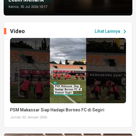
Kamis, 30 Jul 2026 10:17
Video
chevron_right
Lihat Lainnya
PSM Makassar Siap Hadapi Borneo FC di Segiri
Jumat, 02 Januari 2026