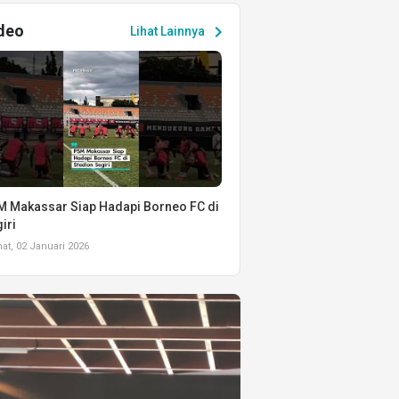
deo
chevron_right
Lihat Lainnya
 Makassar Siap Hadapi Borneo FC di
iri
t, 02 Januari 2026