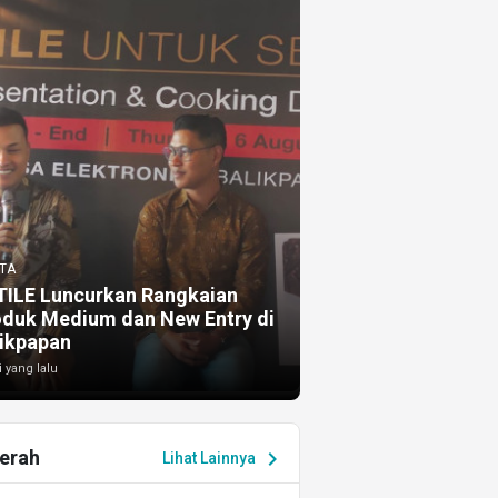
TA
TILE Luncurkan Rangkaian
oduk Medium dan New Entry di
ikpapan
i yang lalu
erah
chevron_right
Lihat Lainnya