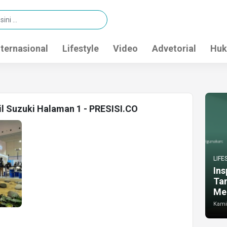
nternasional
Lifestyle
Video
Advetorial
Huk
il Suzuki Halaman 1 - PRESISI.CO
LIFE
Ins
Ta
Me
Kamis