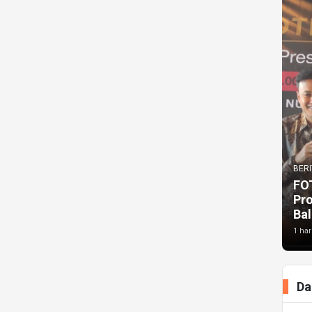
BERI
FO
Pr
Bal
1 har
Da