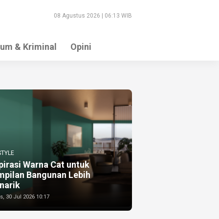
08 Agustus 2026 | 06:13 WIB
um & Kriminal
Opini
STYLE
pirasi Warna Cat untuk
mpilan Bangunan Lebih
narik
, 30 Jul 2026 10:17