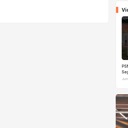
Vi
PSM
Seg
Juma