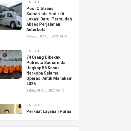
DAERAH
Pool Cititrans
Samarinda Hadir di
Lokasi Baru, Permudah
Akses Perjalanan
Antarkota
Minggu, 02 Agu 2026 14:37
DAERAH
74 Orang Dibekuk,
Polresta Samarinda
Ungkap 56 Kasus
Narkoba Selama
Operasi Antik Mahakam
2026
Sabtu, 01 Agu 2026 06:43
DAERAH
Perkuat Layanan Purna
Jual, Astra Motor
Kalimantan Timur 2
Resmikan AHASS