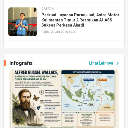
DAERAH
Perkuat Layanan Purna Jual, Astra Motor
Kalimantan Timur 2 Resmikan AHASS
Sukses Perkasa Abadi
Rabu, 22 Jul 2026 19:29
DAERAH
UPA PERKASA Universitas Mulawarman
Laksanakan Job Fair Batch II, Hadirkan
Infografis
chevron_right
Lihat Lainnya
Peluang Kerja dan Magang
Jumat, 17 Jul 2026 22:30
DAERAH
Astra Motor Kalimantan Timur 2 Dukung
Mahasiswa Samarinda dalam Astra
Honda SDGs Future Leaders 2026
Jumat, 10 Jul 2026 19:01