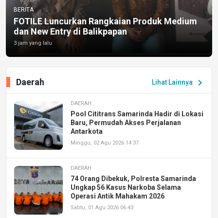
BERITA
FOTILE Luncurkan Rangkaian Produk Medium
dan New Entry di Balikpapan
3 jam yang lalu
Daerah
chevron_right
Lihat Lainnya
DAERAH
Pool Cititrans Samarinda Hadir di Lokasi
Baru, Permudah Akses Perjalanan
Antarkota
Minggu, 02 Agu 2026 14:37
DAERAH
74 Orang Dibekuk, Polresta Samarinda
Ungkap 56 Kasus Narkoba Selama
Operasi Antik Mahakam 2026
Sabtu, 01 Agu 2026 06:43