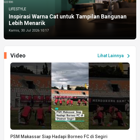
LIFESTYLE
Inspirasi Warna Cat untuk Tampilan Bangunan
Lebih Menarik
Kamis, 30 Jul 2026 10:17
Video
chevron_right
Lihat Lainnya
PSM Makassar Siap Hadapi Borneo FC di Segiri