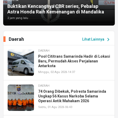
Buktikan Kencangnya CBR series, Pebalap
Astra Honda Raih Kemenangan di Mandalika
2 jam yang lalu
Daerah
chevron_right
Lihat Lainnya
DAERAH
Pool Cititrans Samarinda Hadir di Lokasi
Baru, Permudah Akses Perjalanan
Antarkota
Minggu, 02 Agu 2026 14:37
DAERAH
74 Orang Dibekuk, Polresta Samarinda
Ungkap 56 Kasus Narkoba Selama
Operasi Antik Mahakam 2026
Sabtu, 01 Agu 2026 06:43