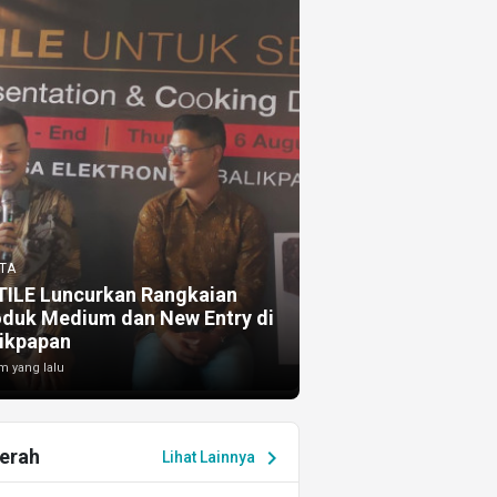
TA
TILE Luncurkan Rangkaian
oduk Medium dan New Entry di
ikpapan
m yang lalu
erah
chevron_right
Lihat Lainnya