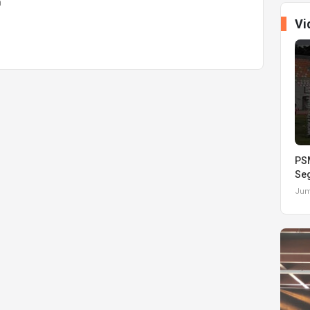
m
Vi
PSM
Seg
Juma