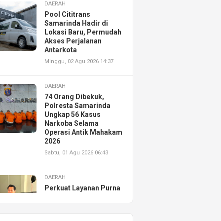
DAERAH
Pool Cititrans
Samarinda Hadir di
Lokasi Baru, Permudah
Akses Perjalanan
Antarkota
Minggu, 02 Agu 2026 14:37
DAERAH
74 Orang Dibekuk,
Polresta Samarinda
Ungkap 56 Kasus
Narkoba Selama
Operasi Antik Mahakam
2026
Sabtu, 01 Agu 2026 06:43
DAERAH
Perkuat Layanan Purna
Jual, Astra Motor
Kalimantan Timur 2
Resmikan AHASS