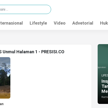
nternasional
Lifestyle
Video
Advetorial
Huk
US Unmul Halaman 1 - PRESISI.CO
LIFE
Ins
Ta
Me
Kamis
an