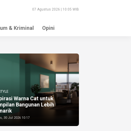
07 Agustus 2026 | 10:05 WIB
um & Kriminal
Opini
STYLE
pirasi Warna Cat untuk
mpilan Bangunan Lebih
narik
, 30 Jul 2026 10:17