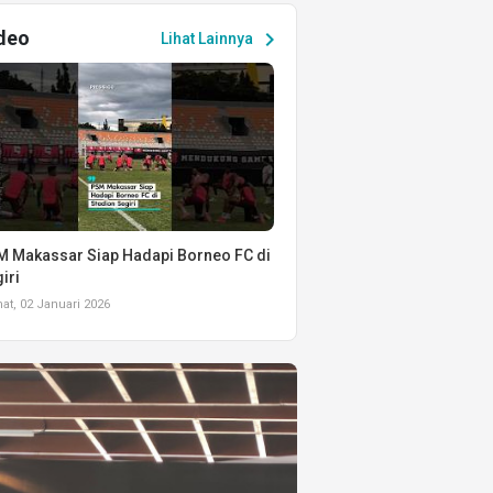
deo
chevron_right
Lihat Lainnya
 Makassar Siap Hadapi Borneo FC di
iri
t, 02 Januari 2026