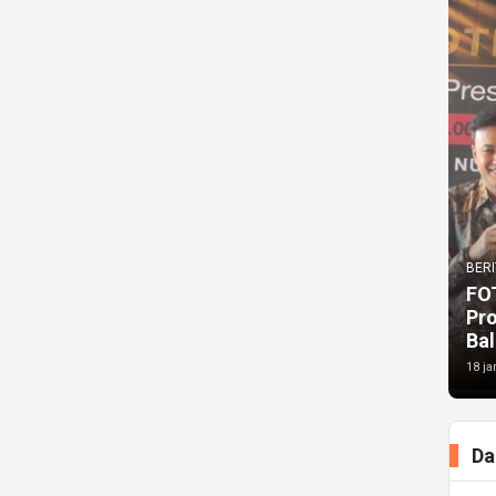
BERI
FO
Pr
Bal
18 ja
Da