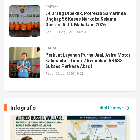
DAERAH
74 Orang Dibekuk, Polresta Samarinda
Ungkap 56 Kasus Narkoba Selama
Operasi Antik Mahakam 2026
Sabtu, 01 Agu 2026 06:43
DAERAH
Perkuat Layanan Purna Jual, Astra Motor
Kalimantan Timur 2 Resmikan AHASS
Sukses Perkasa Abadi
Rabu, 22 Jul 2026 19:29
DAERAH
UPA PERKASA Universitas Mulawarman
Laksanakan Job Fair Batch II, Hadirkan
Infografis
chevron_right
Lihat Lainnya
Peluang Kerja dan Magang
Jumat, 17 Jul 2026 22:30
DAERAH
Astra Motor Kalimantan Timur 2 Dukung