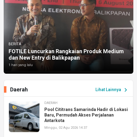
BERITA
FOTILE Luncurkan Rangkaian Produk Medium
dan New Entry di Balikpapan
1 hari yang lalu
Daerah
chevron_right
Lihat Lainnya
DAERAH
Pool Cititrans Samarinda Hadir di Lokasi
Baru, Permudah Akses Perjalanan
Antarkota
Minggu, 02 Agu 2026 14:37