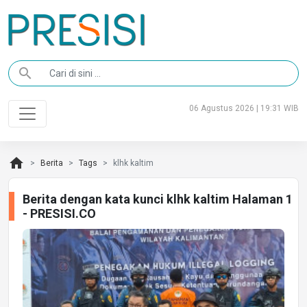
search
06 Agustus 2026 | 19:31 WIB
home
Berita
Tags
klhk kaltim
Berita dengan kata kunci klhk kaltim Halaman 1
- PRESISI.CO