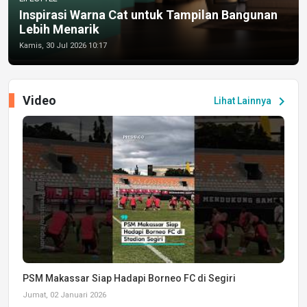
Inspirasi Warna Cat untuk Tampilan Bangunan
Lebih Menarik
Kamis, 30 Jul 2026 10:17
Video
chevron_right
Lihat Lainnya
PSM Makassar Siap Hadapi Borneo FC di Segiri
Jumat, 02 Januari 2026