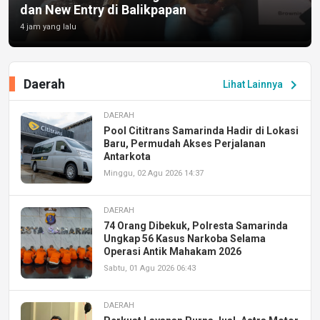
dan New Entry di Balikpapan
4 jam yang lalu
Daerah
chevron_right
Lihat Lainnya
DAERAH
Pool Cititrans Samarinda Hadir di Lokasi
Baru, Permudah Akses Perjalanan
Antarkota
Minggu, 02 Agu 2026 14:37
DAERAH
74 Orang Dibekuk, Polresta Samarinda
Ungkap 56 Kasus Narkoba Selama
Operasi Antik Mahakam 2026
Sabtu, 01 Agu 2026 06:43
DAERAH