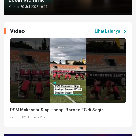
Kamis, 30 Jul 2026 10:17
Video
chevron_right
Lihat Lainnya
PSM Makassar Siap Hadapi Borneo FC di Segiri
Jumat, 02 Januari 2026