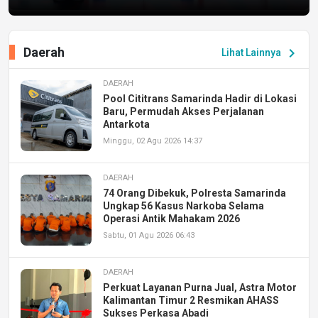
Daerah
chevron_right
Lihat Lainnya
DAERAH
Pool Cititrans Samarinda Hadir di Lokasi
Baru, Permudah Akses Perjalanan
Antarkota
Minggu, 02 Agu 2026 14:37
DAERAH
74 Orang Dibekuk, Polresta Samarinda
Ungkap 56 Kasus Narkoba Selama
Operasi Antik Mahakam 2026
Sabtu, 01 Agu 2026 06:43
DAERAH
Perkuat Layanan Purna Jual, Astra Motor
Kalimantan Timur 2 Resmikan AHASS
Sukses Perkasa Abadi