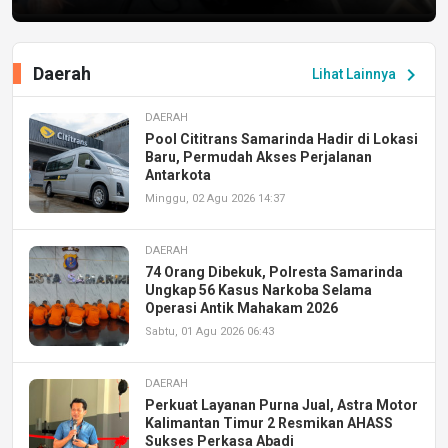
Daerah
chevron_right
Lihat Lainnya
DAERAH
Pool Cititrans Samarinda Hadir di Lokasi
Baru, Permudah Akses Perjalanan
Antarkota
Minggu, 02 Agu 2026 14:37
DAERAH
74 Orang Dibekuk, Polresta Samarinda
Ungkap 56 Kasus Narkoba Selama
Operasi Antik Mahakam 2026
Sabtu, 01 Agu 2026 06:43
DAERAH
Perkuat Layanan Purna Jual, Astra Motor
Kalimantan Timur 2 Resmikan AHASS
Sukses Perkasa Abadi