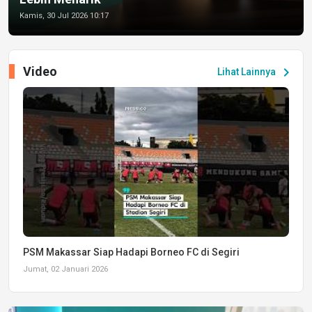
Kamis, 30 Jul 2026 10:17
Video
chevron_right
Lihat Lainnya
PSM Makassar Siap Hadapi Borneo FC di Segiri
Jumat, 02 Januari 2026