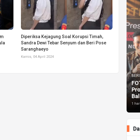
om
Diperiksa Kejagung Soal Korupsi Timah,
ula
Sandra Dewi Tebar Senyum dan Beri Pose
Saranghaeyo
Kamis, 04 April 2024
BERI
FO
Pr
Bal
1 har
Da