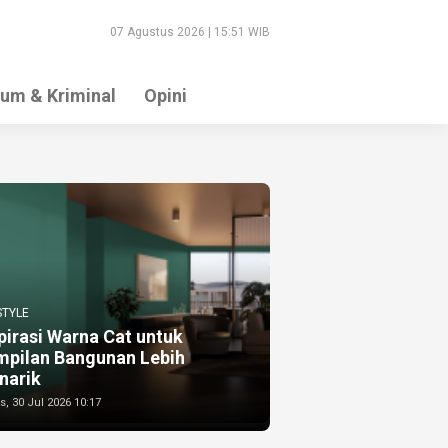
07 Agustus 2026 | 15:51 WIB
um & Kriminal
Opini
STYLE
pirasi Warna Cat untuk
mpilan Bangunan Lebih
narik
, 30 Jul 2026 10:17