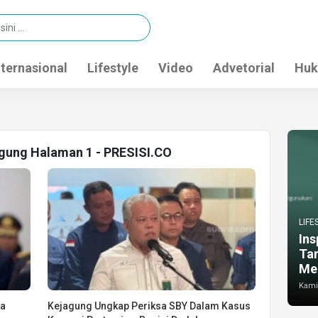
nternasional
Lifestyle
Video
Advetorial
Huk
agung Halaman 1 - PRESISI.CO
LIFE
Ins
Ta
Me
Kamis
sa
Kejagung Ungkap Periksa SBY Dalam Kasus