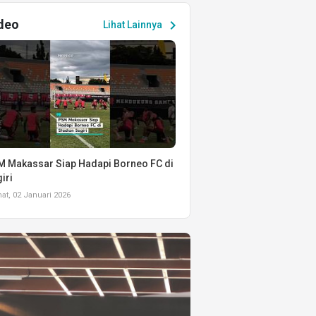
deo
chevron_right
Lihat Lainnya
 Makassar Siap Hadapi Borneo FC di
iri
t, 02 Januari 2026