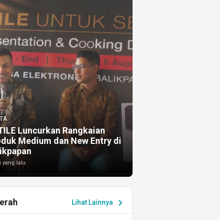
TA
TILE Luncurkan Rangkaian
oduk Medium dan New Entry di
ikpapan
i yang lalu
erah
chevron_right
Lihat Lainnya