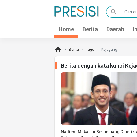
search
Home
Berita
Daerah
I
home
Berita
Tags
Kejagung
Berita dengan kata kunci Kej
Nadiem Makarim Berpeluang Diperik