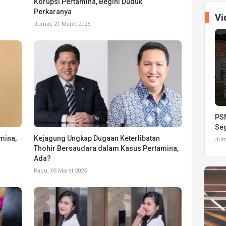
Korupsi Pertamina, Begini Duduk
Perkaranya
Vi
Jumat, 21 Maret 2025
PSM
Seg
mina,
Kejagung Ungkap Dugaan Keterlibatan
Juma
Thohir Bersaudara dalam Kasus Pertamina,
Ada?
Rabu, 05 Maret 2025