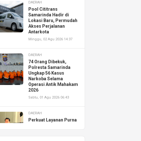
DAERAH
Pool Cititrans
Samarinda Hadir di
Lokasi Baru, Permudah
Akses Perjalanan
Antarkota
Minggu, 02 Agu 2026 14:37
DAERAH
74 Orang Dibekuk,
Polresta Samarinda
Ungkap 56 Kasus
Narkoba Selama
Operasi Antik Mahakam
2026
Sabtu, 01 Agu 2026 06:43
DAERAH
Perkuat Layanan Purna
Jual, Astra Motor
Kalimantan Timur 2
Resmikan AHASS