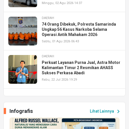
Minggu, 02 Agu 2026 14:37
DAERAH
74 Orang Dibekuk, Polresta Samarinda
Ungkap 56 Kasus Narkoba Selama
Operasi Antik Mahakam 2026
Sabtu, 01 Agu 2026 06:43
DAERAH
Perkuat Layanan Purna Jual, Astra Motor
Kalimantan Timur 2 Resmikan AHASS
Sukses Perkasa Abadi
Rabu, 22 Jul 2026 19:29
DAERAH
UPA PERKASA Universitas Mulawarman
Laksanakan Job Fair Batch II, Hadirkan
Infografis
chevron_right
Lihat Lainnya
Peluang Kerja dan Magang
Jumat, 17 Jul 2026 22:30