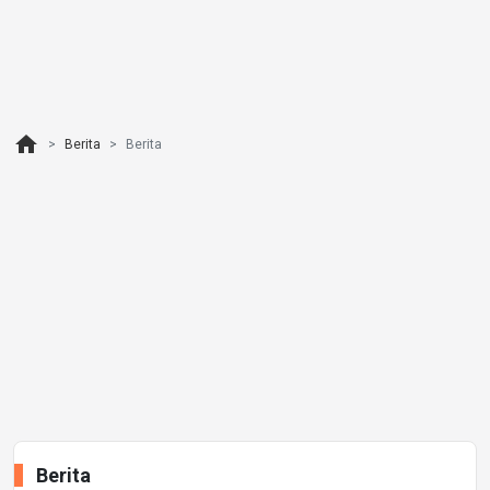
home
Berita
Berita
Berita