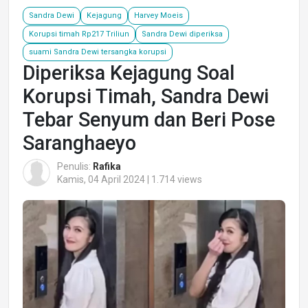
Sandra Dewi
Kejagung
Harvey Moeis
Korupsi timah Rp217 Triliun
Sandra Dewi diperiksa
suami Sandra Dewi tersangka korupsi
Diperiksa Kejagung Soal
Korupsi Timah, Sandra Dewi
Tebar Senyum dan Beri Pose
Saranghaeyo
Penulis:
Rafika
Kamis, 04 April 2024 | 1.714 views