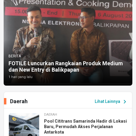
BERITA
FOTILE Luncurkan Rangkaian Produk Medium
dan New Entry di Balikpapan
1 hari yang lalu
Daerah
chevron_right
Lihat Lainnya
DAERAH
Pool Cititrans Samarinda Hadir di Lokasi
Baru, Permudah Akses Perjalanan
Antarkota