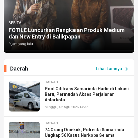
BERITA
FOTILE Luncurkan Rangkaian Produk Medium
dan New Entry di Balikpapan
9 jam yang lalu
Daerah
chevron_right
Lihat Lainnya
DAERAH
Pool Cititrans Samarinda Hadir di Lokasi
Baru, Permudah Akses Perjalanan
Antarkota
Minggu, 02 Agu 2026 14:37
DAERAH
74 Orang Dibekuk, Polresta Samarinda
Ungkap 56 Kasus Narkoba Selama