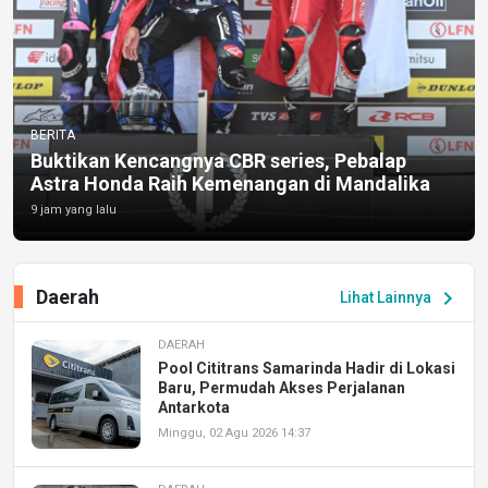
BERITA
Buktikan Kencangnya CBR series, Pebalap
Astra Honda Raih Kemenangan di Mandalika
9 jam yang lalu
Daerah
chevron_right
Lihat Lainnya
DAERAH
Pool Cititrans Samarinda Hadir di Lokasi
Baru, Permudah Akses Perjalanan
Antarkota
Minggu, 02 Agu 2026 14:37