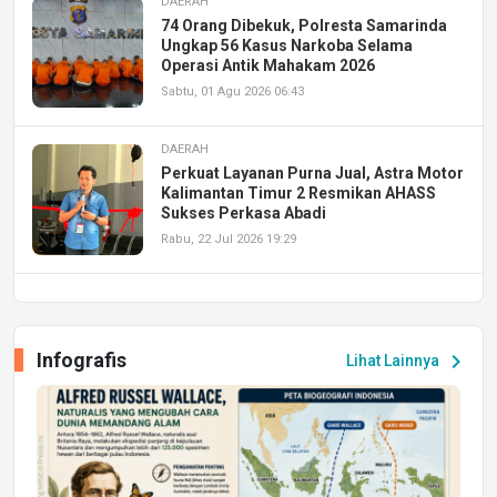
DAERAH
74 Orang Dibekuk, Polresta Samarinda
Ungkap 56 Kasus Narkoba Selama
Operasi Antik Mahakam 2026
Sabtu, 01 Agu 2026 06:43
DAERAH
Perkuat Layanan Purna Jual, Astra Motor
Kalimantan Timur 2 Resmikan AHASS
Sukses Perkasa Abadi
Rabu, 22 Jul 2026 19:29
DAERAH
UPA PERKASA Universitas Mulawarman
Laksanakan Job Fair Batch II, Hadirkan
Infografis
chevron_right
Lihat Lainnya
Peluang Kerja dan Magang
Jumat, 17 Jul 2026 22:30
DAERAH
Astra Motor Kalimantan Timur 2 Dukung
Mahasiswa Samarinda dalam Astra