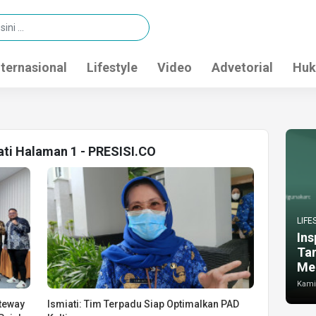
nternasional
Lifestyle
Video
Advetorial
Huk
ati Halaman 1 - PRESISI.CO
LIFE
Ins
Ta
Me
Kamis
teway
Ismiati: Tim Terpadu Siap Optimalkan PAD