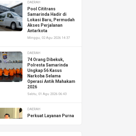
DAERAH
Pool Cititrans
Samarinda Hadir di
Lokasi Baru, Permudah
Akses Perjalanan
Antarkota
Minggu, 02 Agu 2026 14:37
DAERAH
74 Orang Dibekuk,
Polresta Samarinda
Ungkap 56 Kasus
Narkoba Selama
Operasi Antik Mahakam
2026
Sabtu, 01 Agu 2026 06:43
DAERAH
Perkuat Layanan Purna
Jual, Astra Motor
Kalimantan Timur 2
Resmikan AHASS