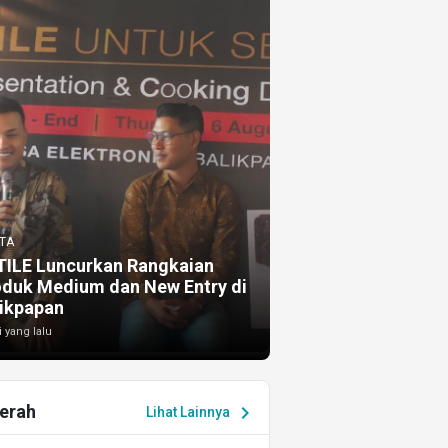
TA
TILE Luncurkan Rangkaian
oduk Medium dan New Entry di
ikpapan
i yang lalu
erah
chevron_right
Lihat Lainnya