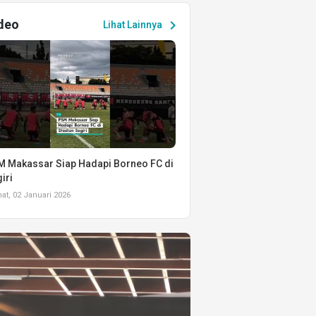
deo
chevron_right
Lihat Lainnya
 Makassar Siap Hadapi Borneo FC di
iri
t, 02 Januari 2026