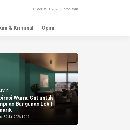
07 Agustus 2026 | 15:55 WIB
um & Kriminal
Opini
STYLE
pirasi Warna Cat untuk
mpilan Bangunan Lebih
narik
, 30 Jul 2026 10:17