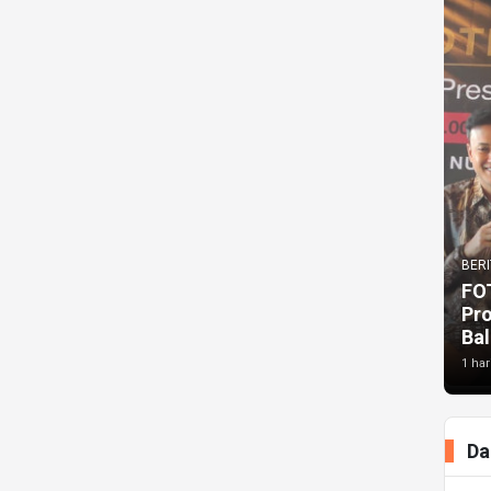
BERI
FO
Pr
Bal
1 har
Da