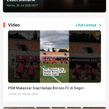
Kamis, 30 Jul 2026 10:17
Video
chevron_right
Lihat Lainnya
PSM Makassar Siap Hadapi Borneo FC di Segiri
Jumat, 02 Januari 2026