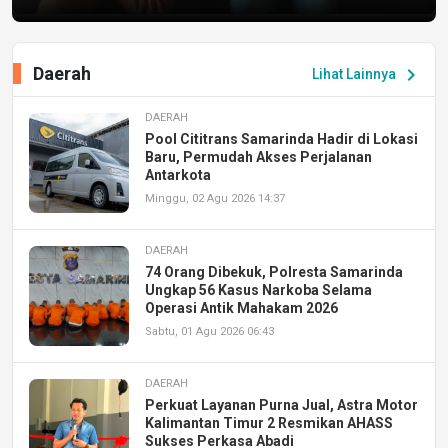
Daerah
chevron_right
Lihat Lainnya
DAERAH
Pool Cititrans Samarinda Hadir di Lokasi
Baru, Permudah Akses Perjalanan
Antarkota
Minggu, 02 Agu 2026 14:37
DAERAH
74 Orang Dibekuk, Polresta Samarinda
Ungkap 56 Kasus Narkoba Selama
Operasi Antik Mahakam 2026
Sabtu, 01 Agu 2026 06:43
DAERAH
Perkuat Layanan Purna Jual, Astra Motor
Kalimantan Timur 2 Resmikan AHASS
Sukses Perkasa Abadi