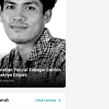
I
atian Yurizal Sebagai Cermin
taknya Empati
m yang lalu
erah
chevron_right
Lihat Lainnya