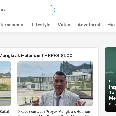
nternasional
Lifestyle
Video
Advetorial
Huk
 Mangkrak Halaman 1 - PRESISI.CO
LIFE
Ins
Ta
Me
Kamis
Bakal
Dikabarkan Jadi Proyek Mangkrak, Hotman