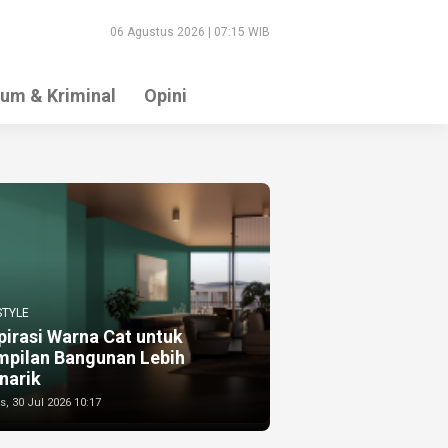
06 Agustus 2026 | 07:15 WIB
um & Kriminal
Opini
STYLE
pirasi Warna Cat untuk
mpilan Bangunan Lebih
narik
, 30 Jul 2026 10:17