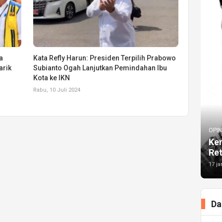
a
Kata Refly Harun: Presiden Terpilih Prabowo
arik
Subianto Ogah Lanjutkan Pemindahan Ibu
Kota ke IKN
Rabu, 10 Juli 2024
OPIN
Kem
Re
17 ja
Da