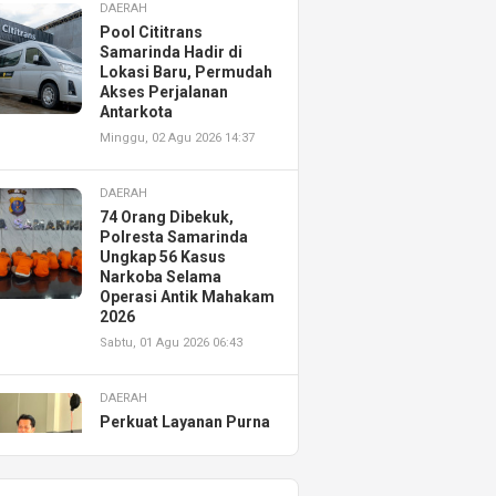
DAERAH
Pool Cititrans
Samarinda Hadir di
Lokasi Baru, Permudah
Akses Perjalanan
Antarkota
Minggu, 02 Agu 2026 14:37
DAERAH
74 Orang Dibekuk,
Polresta Samarinda
Ungkap 56 Kasus
Narkoba Selama
Operasi Antik Mahakam
2026
Sabtu, 01 Agu 2026 06:43
DAERAH
Perkuat Layanan Purna
Jual, Astra Motor
Kalimantan Timur 2
Resmikan AHASS