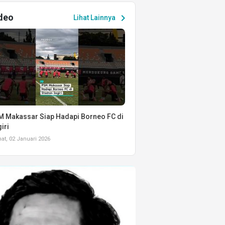
deo
chevron_right
Lihat Lainnya
 Makassar Siap Hadapi Borneo FC di
iri
t, 02 Januari 2026