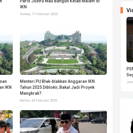
n
Paris Justru Mau Bangun Kelab Malam di
IKN
Vi
Selasa, 11 Februari 2025
PSM
Seg
usan
Menteri PU Blak-blakkan Anggaran IKN
Juma
an IKN
Tahun 2025 Diblokir, Bakal Jadi Proyek
Mangkrak?
Kamis, 06 Februari 2025