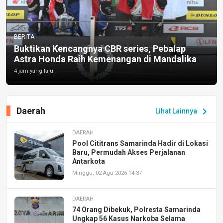
BERITA
Buktikan Kencangnya CBR series, Pebalap
Astra Honda Raih Kemenangan di Mandalika
4 jam yang lalu
Daerah
chevron_right
Lihat Lainnya
DAERAH
Pool Cititrans Samarinda Hadir di Lokasi
Baru, Permudah Akses Perjalanan
Antarkota
Minggu, 02 Agu 2026 14:37
DAERAH
74 Orang Dibekuk, Polresta Samarinda
Ungkap 56 Kasus Narkoba Selama