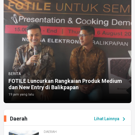
BERITA
FOTILE Luncurkan Rangkaian Produk Medium
dan New Entry di Balikpapan
19 jam yang lalu
Daerah
chevron_right
Lihat Lainnya
DAERAH