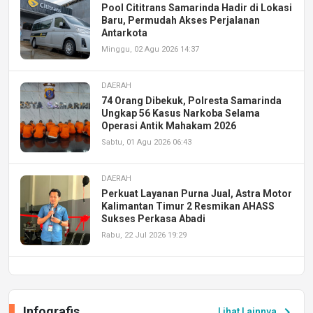
Pool Cititrans Samarinda Hadir di Lokasi
Baru, Permudah Akses Perjalanan
Antarkota
Minggu, 02 Agu 2026 14:37
DAERAH
74 Orang Dibekuk, Polresta Samarinda
Ungkap 56 Kasus Narkoba Selama
Operasi Antik Mahakam 2026
Sabtu, 01 Agu 2026 06:43
DAERAH
Perkuat Layanan Purna Jual, Astra Motor
Kalimantan Timur 2 Resmikan AHASS
Sukses Perkasa Abadi
Rabu, 22 Jul 2026 19:29
DAERAH
UPA PERKASA Universitas Mulawarman
Laksanakan Job Fair Batch II, Hadirkan
Infografis
chevron_right
Lihat Lainnya
Peluang Kerja dan Magang