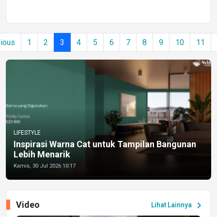
ious
1
2
3
4
5
6
7
8
9
10
11
LIFESTYLE
Inspirasi Warna Cat untuk Tampilan Bangunan
Lebih Menarik
Kamis, 30 Jul 2026 10:17
Video
chevron_right
Lihat Lainnya