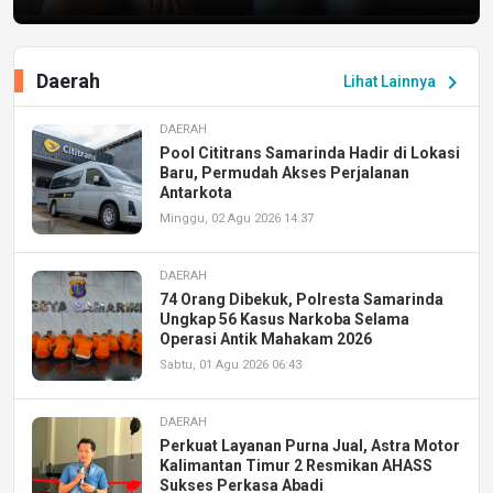
Daerah
chevron_right
Lihat Lainnya
DAERAH
Pool Cititrans Samarinda Hadir di Lokasi
Baru, Permudah Akses Perjalanan
Antarkota
Minggu, 02 Agu 2026 14:37
DAERAH
74 Orang Dibekuk, Polresta Samarinda
Ungkap 56 Kasus Narkoba Selama
Operasi Antik Mahakam 2026
Sabtu, 01 Agu 2026 06:43
DAERAH
Perkuat Layanan Purna Jual, Astra Motor
Kalimantan Timur 2 Resmikan AHASS
Sukses Perkasa Abadi