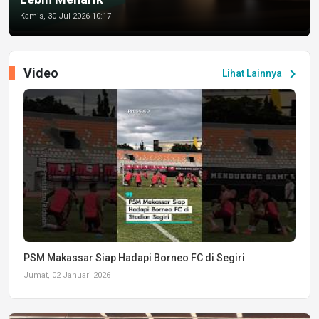
Kamis, 30 Jul 2026 10:17
Video
chevron_right
Lihat Lainnya
PSM Makassar Siap Hadapi Borneo FC di Segiri
Jumat, 02 Januari 2026