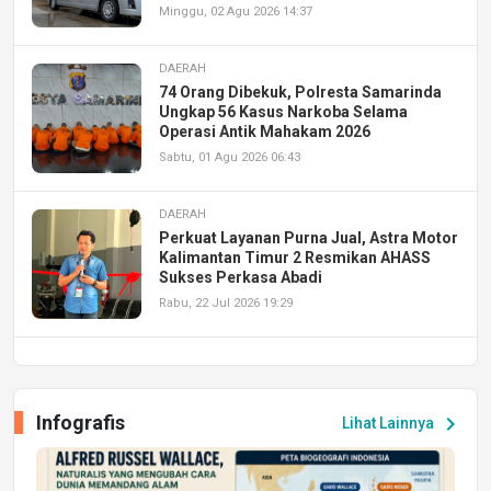
Minggu, 02 Agu 2026 14:37
DAERAH
74 Orang Dibekuk, Polresta Samarinda
Ungkap 56 Kasus Narkoba Selama
Operasi Antik Mahakam 2026
Sabtu, 01 Agu 2026 06:43
DAERAH
Perkuat Layanan Purna Jual, Astra Motor
Kalimantan Timur 2 Resmikan AHASS
Sukses Perkasa Abadi
Rabu, 22 Jul 2026 19:29
DAERAH
UPA PERKASA Universitas Mulawarman
Laksanakan Job Fair Batch II, Hadirkan
Infografis
chevron_right
Lihat Lainnya
Peluang Kerja dan Magang
Jumat, 17 Jul 2026 22:30