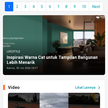
1
2
3
4
5
6
7
8
9
10
Next
LIFESTYLE
Inspirasi Warna Cat untuk Tampilan Bangunan
Lebih Menarik
Kamis, 30 Jul 2026 10:17
Video
chevron_right
Lihat Lainnya