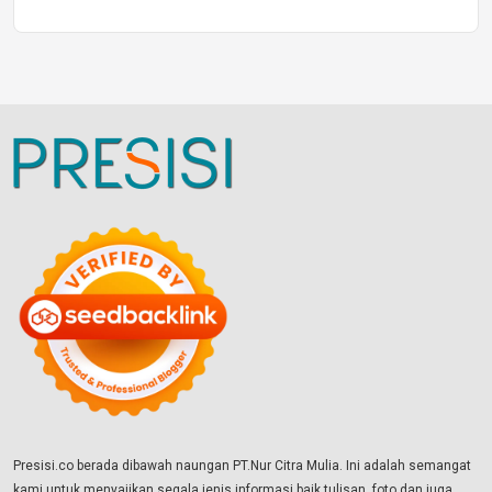
Presisi.co berada dibawah naungan PT.Nur Citra Mulia. Ini adalah semangat
kami untuk menyajikan segala jenis informasi baik tulisan, foto dan juga