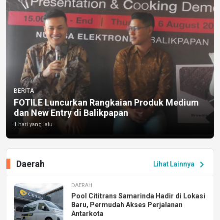
BERITA
FOTILE Luncurkan Rangkaian Produk Medium
dan New Entry di Balikpapan
1 hari yang lalu
Daerah
chevron_right
Lihat Lainnya
DAERAH
Pool Cititrans Samarinda Hadir di Lokasi
Baru, Permudah Akses Perjalanan
Antarkota