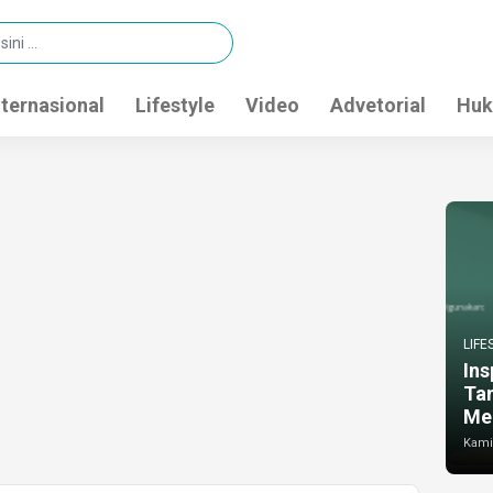
nternasional
Lifestyle
Video
Advetorial
Huk
LIFE
Ins
Ta
Me
Kamis