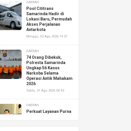
DAERAH
Pool Cititrans
Samarinda Hadir di
Lokasi Baru, Permudah
Akses Perjalanan
Antarkota
Minggu, 02 Agu 2026 14:37
DAERAH
74 Orang Dibekuk,
Polresta Samarinda
Ungkap 56 Kasus
Narkoba Selama
Operasi Antik Mahakam
2026
Sabtu, 01 Agu 2026 06:43
DAERAH
Perkuat Layanan Purna
Jual, Astra Motor
Kalimantan Timur 2
Resmikan AHASS