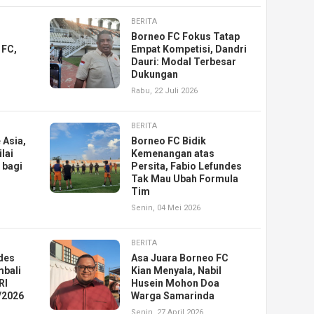
BERITA
Borneo FC Fokus Tatap
 FC,
Empat Kompetisi, Dandri
Dauri: Modal Terbesar
Dukungan
Rabu, 22 Juli 2026
BERITA
 Asia,
Borneo FC Bidik
lai
Kemenangan atas
 bagi
Persita, Fabio Lefundes
Tak Mau Ubah Formula
Tim
Senin, 04 Mei 2026
BERITA
des
Asa Juara Borneo FC
mbali
Kian Menyala, Nabil
RI
Husein Mohon Doa
/2026
Warga Samarinda
Senin, 27 April 2026