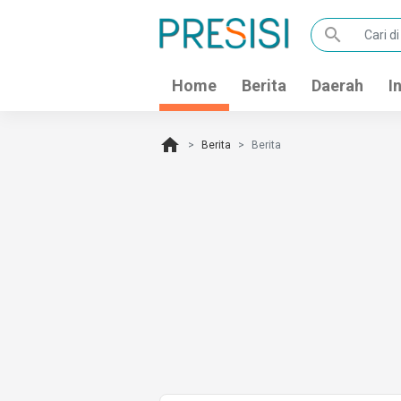
search
Home
Berita
Daerah
I
home
Berita
Berita