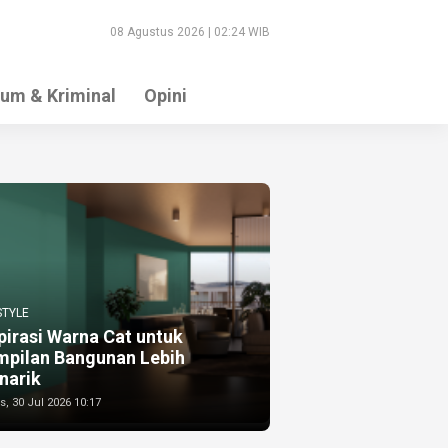
08 Agustus 2026 | 02:24 WIB
um & Kriminal
Opini
STYLE
pirasi Warna Cat untuk
mpilan Bangunan Lebih
narik
, 30 Jul 2026 10:17