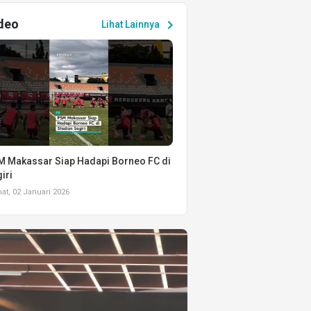
deo
chevron_right
Lihat Lainnya
 Makassar Siap Hadapi Borneo FC di
iri
t, 02 Januari 2026