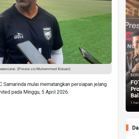
wawancarai. (Presisi.co/Muhammad Riduan)
BERI
FO
C Samarinda mulai mematangkan persiapan jelang
Pr
ited pada Minggu, 5 April 2026.
Bal
1 har
Da