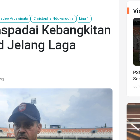
Vi
adeo Argawinata
Christophe Nduwarugira
Liga 1
spadai Kebangkitan
d Jelang Laga
PSM
Seg
ews
Juma