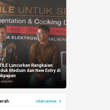
TA
TILE Luncurkan Rangkaian
oduk Medium dan New Entry di
ikpapan
i yang lalu
erah
chevron_right
Lihat Lainnya