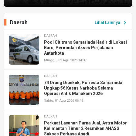
Daerah
chevron_right
Lihat Lainnya
DAERAH
Pool Cititrans Samarinda Hadir di Lokasi
Baru, Permudah Akses Perjalanan
Antarkota
Minggu, 02 Agu 2026 14:37
DAERAH
74 Orang Dibekuk, Polresta Samarinda
Ungkap 56 Kasus Narkoba Selama
Operasi Antik Mahakam 2026
Sabtu, 01 Agu 2026 06:43
DAERAH
Perkuat Layanan Purna Jual, Astra Motor
Kalimantan Timur 2 Resmikan AHASS
Sukses Perkasa Abadi