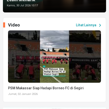
Kamis, 30 Jul 2026 10:17
Video
chevron_right
Lihat Lainnya
PSM Makassar Siap Hadapi Borneo FC di Segiri
Jumat, 02 Januari 2026