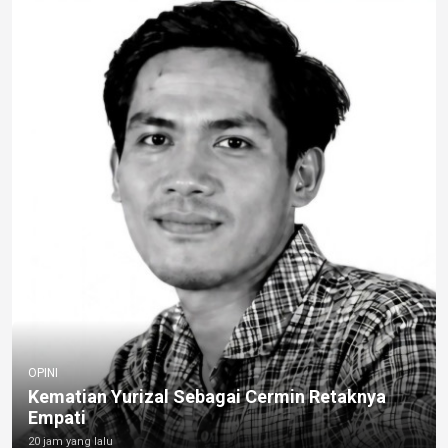
OPINI
Kematian Yurizal Sebagai Cermin Retaknya
Empati
20 jam yang lalu