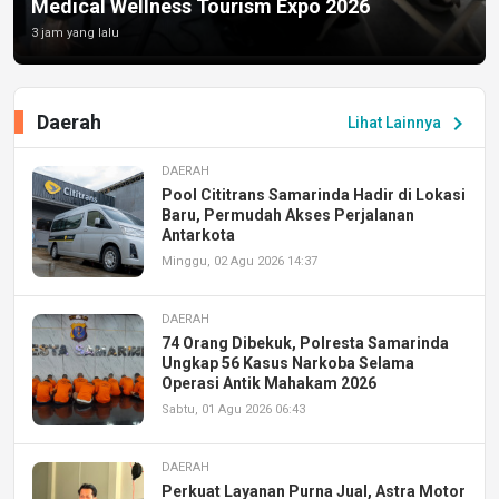
Medical Wellness Tourism Expo 2026
3 jam yang lalu
Daerah
chevron_right
Lihat Lainnya
DAERAH
Pool Cititrans Samarinda Hadir di Lokasi
Baru, Permudah Akses Perjalanan
Antarkota
Minggu, 02 Agu 2026 14:37
DAERAH
74 Orang Dibekuk, Polresta Samarinda
Ungkap 56 Kasus Narkoba Selama
Operasi Antik Mahakam 2026
Sabtu, 01 Agu 2026 06:43
DAERAH
Perkuat Layanan Purna Jual, Astra Motor