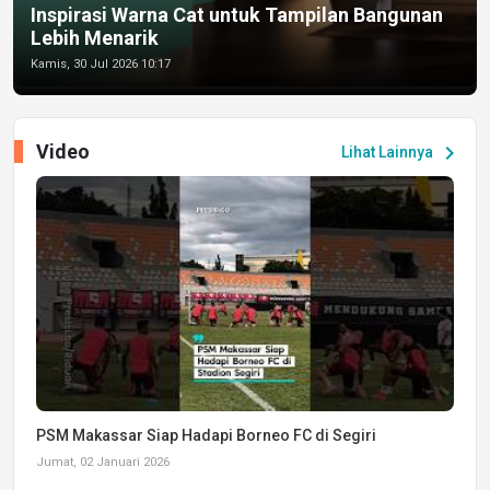
Inspirasi Warna Cat untuk Tampilan Bangunan
Lebih Menarik
Kamis, 30 Jul 2026 10:17
Video
chevron_right
Lihat Lainnya
PSM Makassar Siap Hadapi Borneo FC di Segiri
Jumat, 02 Januari 2026