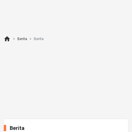
home
Berita
Berita
Berita