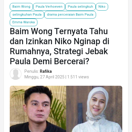
Baim Wong
Paula Verhoeven
Paula selingkuh
Niko
selingkuhan Paula
drama perceraian Baim Paula
Emma Waroka
Baim Wong Ternyata Tahu
dan Izinkan Niko Nginap di
Rumahnya, Strategi Jebak
Paula Demi Bercerai?
Penulis:
Rafika
Minggu, 27 April 2025 | 1.511 views