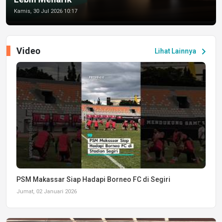
Kamis, 30 Jul 2026 10:17
Video
chevron_right
Lihat Lainnya
PSM Makassar Siap Hadapi Borneo FC di Segiri
Jumat, 02 Januari 2026