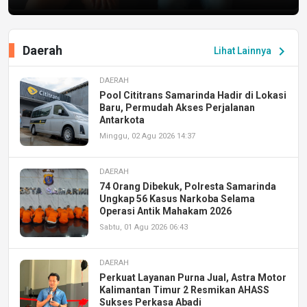
Daerah
chevron_right
Lihat Lainnya
DAERAH
Pool Cititrans Samarinda Hadir di Lokasi
Baru, Permudah Akses Perjalanan
Antarkota
Minggu, 02 Agu 2026 14:37
DAERAH
74 Orang Dibekuk, Polresta Samarinda
Ungkap 56 Kasus Narkoba Selama
Operasi Antik Mahakam 2026
Sabtu, 01 Agu 2026 06:43
DAERAH
Perkuat Layanan Purna Jual, Astra Motor
Kalimantan Timur 2 Resmikan AHASS
Sukses Perkasa Abadi