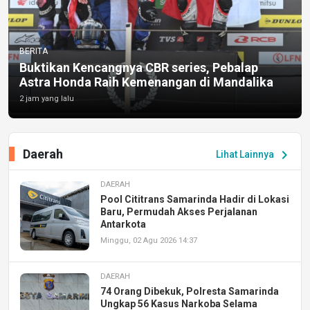
BERITA
Buktikan Kencangnya CBR series, Pebalap
Astra Honda Raih Kemenangan di Mandalika
2 jam yang lalu
Daerah
chevron_right
Lihat Lainnya
DAERAH
Pool Cititrans Samarinda Hadir di Lokasi
Baru, Permudah Akses Perjalanan
Antarkota
Minggu, 02 Agu 2026 14:37
DAERAH
74 Orang Dibekuk, Polresta Samarinda
Ungkap 56 Kasus Narkoba Selama