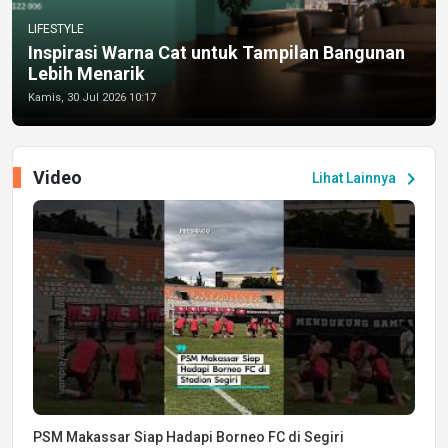
LIFESTYLE
Inspirasi Warna Cat untuk Tampilan Bangunan
Lebih Menarik
Kamis, 30 Jul 2026 10:17
Video
chevron_right
Lihat Lainnya
PSM Makassar Siap Hadapi Borneo FC di Segiri