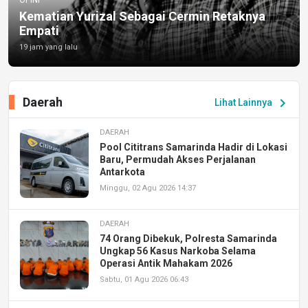
Kematian Yurizal Sebagai Cermin Retaknya
Empati
19 jam yang lalu
Daerah
chevron_right
Lihat Lainnya
DAERAH
Pool Cititrans Samarinda Hadir di Lokasi
Baru, Permudah Akses Perjalanan
Antarkota
Minggu, 02 Agu 2026 14:37
DAERAH
74 Orang Dibekuk, Polresta Samarinda
Ungkap 56 Kasus Narkoba Selama
Operasi Antik Mahakam 2026
Sabtu, 01 Agu 2026 06:43