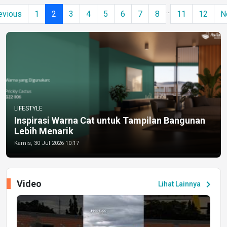
...
evious
1
2
3
4
5
6
7
8
11
12
N
LIFESTYLE
Inspirasi Warna Cat untuk Tampilan Bangunan
Lebih Menarik
Kamis, 30 Jul 2026 10:17
Video
chevron_right
Lihat Lainnya