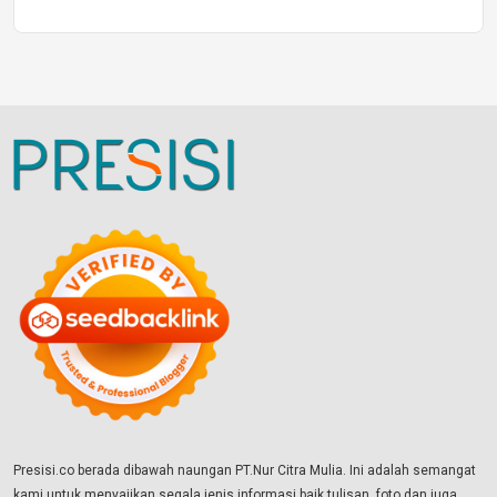
Presisi.co berada dibawah naungan PT.Nur Citra Mulia. Ini adalah semangat
kami untuk menyajikan segala jenis informasi baik tulisan, foto dan juga