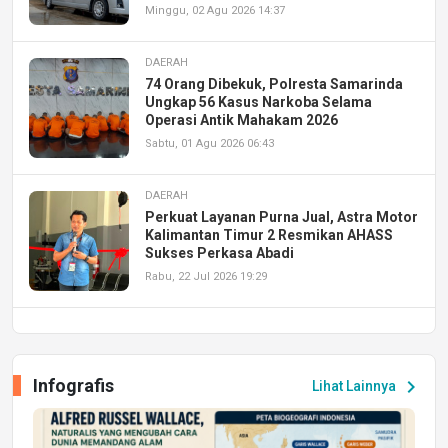
Minggu, 02 Agu 2026 14:37
DAERAH
74 Orang Dibekuk, Polresta Samarinda
Ungkap 56 Kasus Narkoba Selama
Operasi Antik Mahakam 2026
Sabtu, 01 Agu 2026 06:43
DAERAH
Perkuat Layanan Purna Jual, Astra Motor
Kalimantan Timur 2 Resmikan AHASS
Sukses Perkasa Abadi
Rabu, 22 Jul 2026 19:29
DAERAH
UPA PERKASA Universitas Mulawarman
Laksanakan Job Fair Batch II, Hadirkan
Infografis
chevron_right
Lihat Lainnya
Peluang Kerja dan Magang
Jumat, 17 Jul 2026 22:30