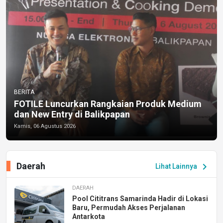
BERITA
FOTILE Luncurkan Rangkaian Produk Medium
dan New Entry di Balikpapan
Kamis, 06 Agustus 2026
Daerah
chevron_right
Lihat Lainnya
DAERAH
Pool Cititrans Samarinda Hadir di Lokasi
Baru, Permudah Akses Perjalanan
Antarkota