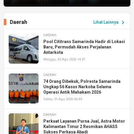
Daerah
chevron_right
Lihat Lainnya
DAERAH
Pool Cititrans Samarinda Hadir di Lokasi
Baru, Permudah Akses Perjalanan
Antarkota
Minggu, 02 Agu 2026 14:37
DAERAH
74 Orang Dibekuk, Polresta Samarinda
Ungkap 56 Kasus Narkoba Selama
Operasi Antik Mahakam 2026
Sabtu, 01 Agu 2026 06:43
DAERAH
Perkuat Layanan Purna Jual, Astra Motor
Kalimantan Timur 2 Resmikan AHASS
Sukses Perkasa Abadi