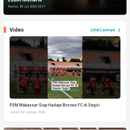
Kamis, 30 Jul 2026 10:17
Video
chevron_right
Lihat Lainnya
PSM Makassar Siap Hadapi Borneo FC di Segiri
Jumat, 02 Januari 2026