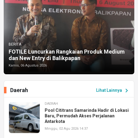
BERITA
FOTILE Luncurkan Rangkaian Produk Medium
dan New Entry di Balikpapan
Kamis, 06 Agustus 2026
Daerah
chevron_right
Lihat Lainnya
DAERAH
Pool Cititrans Samarinda Hadir di Lokasi
Baru, Permudah Akses Perjalanan
Antarkota
Minggu, 02 Agu 2026 14:37