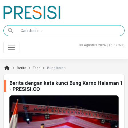
search
08 Agustus 2026 | 16:57 WIB
home
Berita
Tags
Bung Karno
Berita dengan kata kunci Bung Karno Halaman 1
- PRESISI.CO