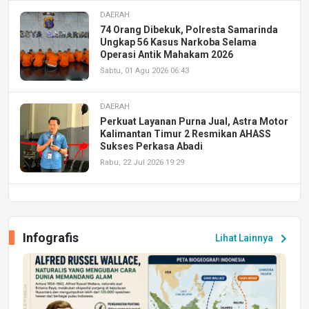
DAERAH
74 Orang Dibekuk, Polresta Samarinda
Ungkap 56 Kasus Narkoba Selama
Operasi Antik Mahakam 2026
Sabtu, 01 Agu 2026 06:43
DAERAH
Perkuat Layanan Purna Jual, Astra Motor
Kalimantan Timur 2 Resmikan AHASS
Sukses Perkasa Abadi
Rabu, 22 Jul 2026 19:29
DAERAH
UPA PERKASA Universitas Mulawarman
Laksanakan Job Fair Batch II, Hadirkan
Infografis
chevron_right
Lihat Lainnya
Peluang Kerja dan Magang
Jumat, 17 Jul 2026 22:30
DAERAH
Astra Motor Kalimantan Timur 2 Dukung