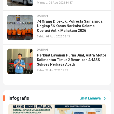
Minggu, 02 Agu 2026 14:37
DAERAH
74 Orang Dibekuk, Polresta Samarinda
Ungkap 56 Kasus Narkoba Selama
Operasi Antik Mahakam 2026
Sabtu, 01 Agu 2026 06:43
DAERAH
Perkuat Layanan Purna Jual, Astra Motor
Kalimantan Timur 2 Resmikan AHASS
Sukses Perkasa Abadi
Rabu, 22 Jul 2026 19:29
DAERAH
UPA PERKASA Universitas Mulawarman
Laksanakan Job Fair Batch II, Hadirkan
Infografis
chevron_right
Lihat Lainnya
Peluang Kerja dan Magang
Jumat, 17 Jul 2026 22:30