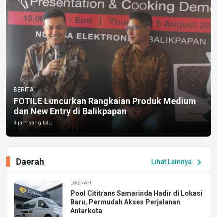
BERITA
FOTILE Luncurkan Rangkaian Produk Medium
dan New Entry di Balikpapan
4 jam yang lalu
Daerah
chevron_right
Lihat Lainnya
DAERAH
Pool Cititrans Samarinda Hadir di Lokasi
Baru, Permudah Akses Perjalanan
Antarkota