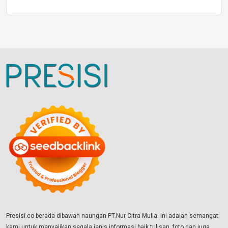
Presisi.co berada dibawah naungan PT.Nur Citra Mulia. Ini adalah semangat
kami untuk menyajikan segala jenis informasi baik tulisan, foto dan juga