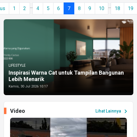
...
...
ous
1
2
4
5
6
7
8
9
10
18
19
LIFESTYLE
Inspirasi Warna Cat untuk Tampilan Bangunan
Lebih Menarik
Kamis, 30 Jul 2026 10:17
Video
chevron_right
Lihat Lainnya