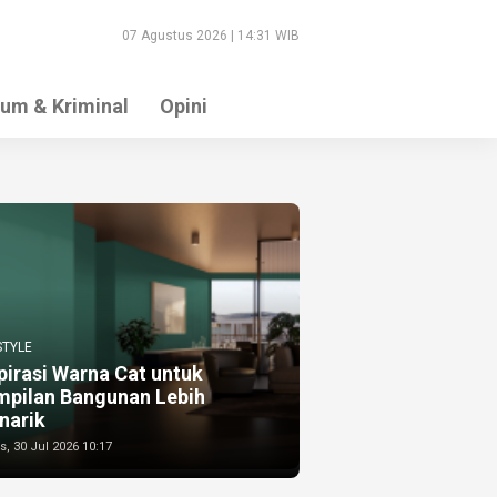
07 Agustus 2026 | 14:31 WIB
um & Kriminal
Opini
STYLE
pirasi Warna Cat untuk
mpilan Bangunan Lebih
narik
, 30 Jul 2026 10:17