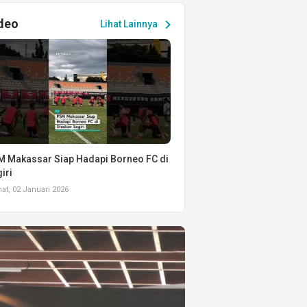
deo
chevron_right
Lihat Lainnya
 Makassar Siap Hadapi Borneo FC di
iri
t, 02 Januari 2026