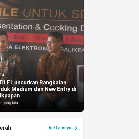
TA
TILE Luncurkan Rangkaian
oduk Medium dan New Entry di
ikpapan
m yang lalu
erah
chevron_right
Lihat Lainnya