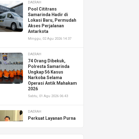
DAERAH
Pool Cititrans
Samarinda Hadir di
Lokasi Baru, Permudah
Akses Perjalanan
Antarkota
Minggu, 02 Agu 2026 14:37
DAERAH
74 Orang Dibekuk,
Polresta Samarinda
Ungkap 56 Kasus
Narkoba Selama
Operasi Antik Mahakam
2026
Sabtu, 01 Agu 2026 06:43
DAERAH
Perkuat Layanan Purna
Jual, Astra Motor
Kalimantan Timur 2
Resmikan AHASS