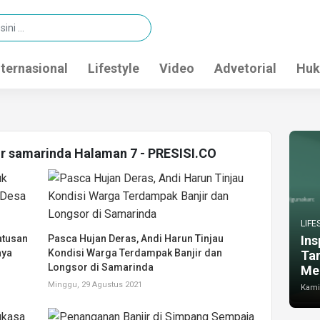
nternasional
Lifestyle
Video
Advetorial
Huk
jir samarinda Halaman 7 - PRESISI.CO
LIFE
atusan
Pasca Hujan Deras, Andi Harun Tinjau
Ins
aya
Kondisi Warga Terdampak Banjir dan
Ta
Longsor di Samarinda
Me
Minggu, 29 Agustus 2021
Kamis