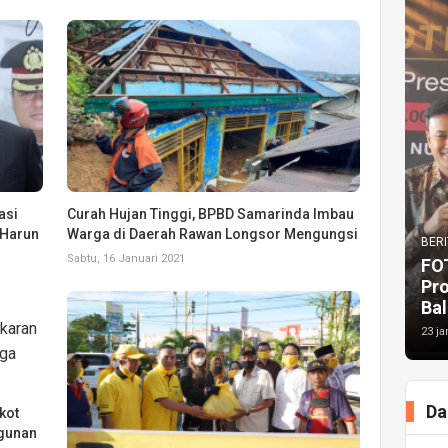
asi
Curah Hujan Tinggi, BPBD Samarinda Imbau
 Harun
Warga di Daerah Rawan Longsor Mengungsi
BERI
Sabtu, 16 Januari 2021
FO
Pr
Bal
23 ja
Da
kot
gunan