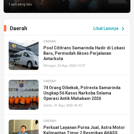
1 jam yang lalu
Daerah
chevron_right
Lihat Lainnya
DAERAH
Pool Cititrans Samarinda Hadir di Lokasi
Baru, Permudah Akses Perjalanan
Antarkota
Minggu, 02 Agu 2026 14:37
DAERAH
74 Orang Dibekuk, Polresta Samarinda
Ungkap 56 Kasus Narkoba Selama
Operasi Antik Mahakam 2026
Sabtu, 01 Agu 2026 06:43
DAERAH
Perkuat Layanan Purna Jual, Astra Motor
Kalimantan Timur 2 Resmikan AHASS