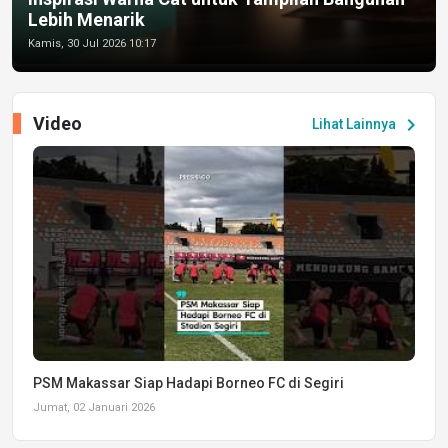
Lebih Menarik
Kamis, 30 Jul 2026 10:17
Video
chevron_right
Lihat Lainnya
PSM Makassar Siap Hadapi Borneo FC di Segiri
Jumat, 02 Januari 2026