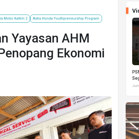
Vi
ra Motor Kaltim 2
Astra Honda Youthpreneurship Program
an Yayasan AHM
 Penopang Ekonomi
PSM
Seg
Juma