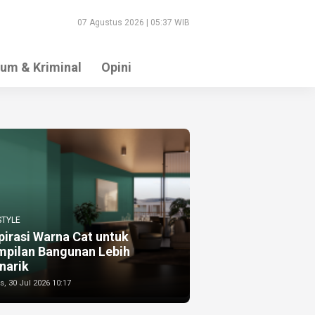
07 Agustus 2026 | 05:37 WIB
um & Kriminal
Opini
STYLE
pirasi Warna Cat untuk
mpilan Bangunan Lebih
narik
, 30 Jul 2026 10:17