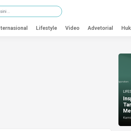
nternasional
Lifestyle
Video
Advetorial
Huk
LIFE
Ins
Ta
Me
Kamis