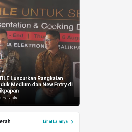
TA
TILE Luncurkan Rangkaian
oduk Medium dan New Entry di
ikpapan
m yang lalu
erah
chevron_right
Lihat Lainnya