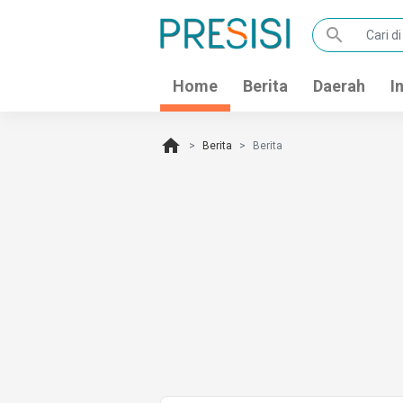
search
Home
Berita
Daerah
I
home
Berita
Berita