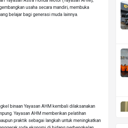
dari Yayasan Astra Honda Motor (Yayasan AHM),
ngembangkan usaha secara mandiri, membuka
uang belajar bagi generasi muda lainnya.
ngkel binaan Yayasan AHM kembali dilaksanakan
ampung. Yayasan AHM memberikan pelatihan
maupun praktik sebagai langkah untuk meningkatkan
penggerak roda ekonomi di bidang perbengkelan.