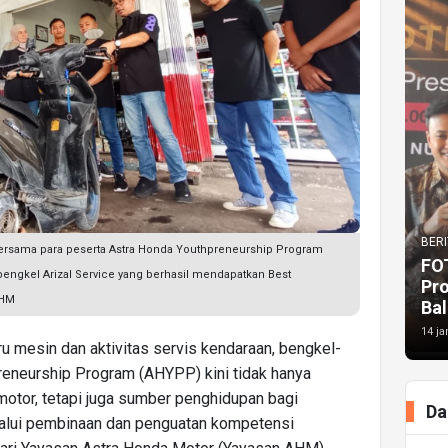
BERI
rsama para peserta Astra Honda Youthpreneurship Program
FO
gkel Arizal Service yang berhasil mendapatkan Best
Pr
AHM
Bal
14 ja
ru mesin dan aktivitas servis kendaraan, bengkel-
reneurship Program (AHYPP) kini tidak hanya
otor, tetapi juga sumber penghidupan bagi
Da
lalui pembinaan dan penguatan kompetensi