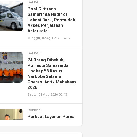
DAERAH
Pool Cititrans
Samarinda Hadir di
Lokasi Baru, Permudah
Akses Perjalanan
Antarkota
Minggu, 02 Agu 2026 14:37
DAERAH
74 Orang Dibekuk,
Polresta Samarinda
Ungkap 56 Kasus
Narkoba Selama
Operasi Antik Mahakam
2026
Sabtu, 01 Agu 2026 06:43
DAERAH
Perkuat Layanan Purna
Jual, Astra Motor
Kalimantan Timur 2
Resmikan AHASS