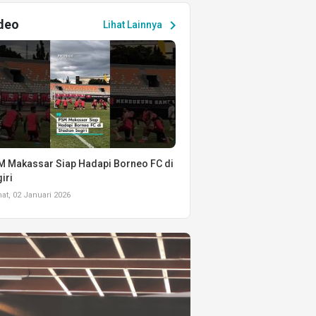
deo
chevron_right
Lihat Lainnya
 Makassar Siap Hadapi Borneo FC di
iri
t, 02 Januari 2026