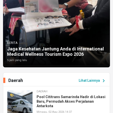
BERITA
Jaga Kesehatan Jantung Anda di International
Medical Wellness Tourism Expo 2026
5 jam yang lalu
Daerah
chevron_right
Lihat Lainnya
DAERAH
Pool Cititrans Samarinda Hadir di Lokasi
Baru, Permudah Akses Perjalanan
Antarkota
Minggu, 02 Agu 2026 14:37