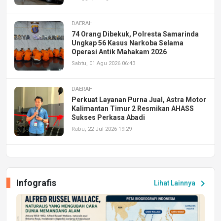
DAERAH
74 Orang Dibekuk, Polresta Samarinda
Ungkap 56 Kasus Narkoba Selama
Operasi Antik Mahakam 2026
Sabtu, 01 Agu 2026 06:43
DAERAH
Perkuat Layanan Purna Jual, Astra Motor
Kalimantan Timur 2 Resmikan AHASS
Sukses Perkasa Abadi
Rabu, 22 Jul 2026 19:29
DAERAH
UPA PERKASA Universitas Mulawarman
Laksanakan Job Fair Batch II, Hadirkan
Infografis
chevron_right
Lihat Lainnya
Peluang Kerja dan Magang
Jumat, 17 Jul 2026 22:30
DAERAH